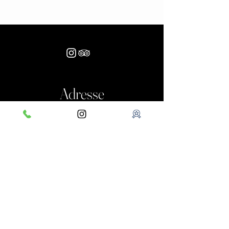
Adresse
Bachstraße 17
88090 Immenstaad am Bodensee
Öffnungszeiten
Restaurant-Öffnungszeiten:
Täglich von 12:00Uhr
bis 22:30Uhr