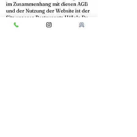
im Zusammenhang mit diesen AGB
und der Nutzung der Website ist der
Sitz unseres Restaurants Häfele By
Sommerfeld.
Adresse
Bachstraße 17
88090 Immenstaad am Bodensee