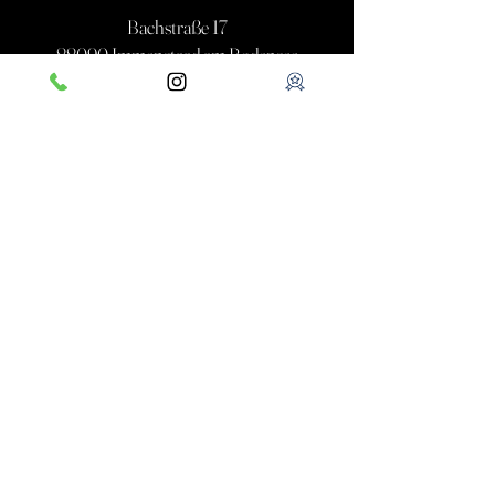
Bachstraße 17
88090 Immenstaad am Bodensee
Öffnungszeiten
Restaurant-Öffnungszeiten:
Täglich von 12:00Uhr
bis 22:30Uhr
Küchenzeiten:
​12:00Uhr bis 14:30Uhr
17:30Uhr bis 21:00Uhr
Kontakt
E-Mail
info@haefelebysommerfeld.de
Tel.: 07545/9492322