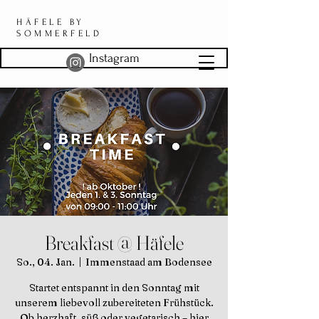
HÄFELE BY
SOMMERFELD
Instagram
Breakfast @ Häfele
So., 04. Jan.
  |  
Immenstaad am Bodensee
Startet entspannt in den Sonntag mit
unserem liebevoll zubereiteten Frühstück.
Ob herzhaft, süß oder vegetarisch – hier